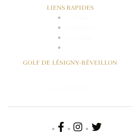
LIENS RAPIDES
Accueil
Compétitions
La boutique
Cookies
GOLF DE LÉSIGNY-RÉVEILLON
Ferme des Hyverneaux
77150 Lésigny – France
+33 1 60 02 17 33