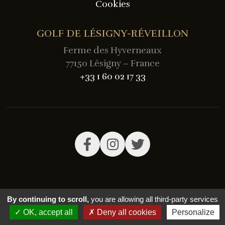
Cookies
GOLF DE LÉSIGNY-RÉVEILLON
Ferme des Hyverneaux
77150 Lésigny – France
+33 1 60 02 17 33
By continuing to scroll,
you are allowing all third-party services
OK, accept all
Deny all cookies
Personalize
Réalisation
Digital Golf Solutions
- 2022